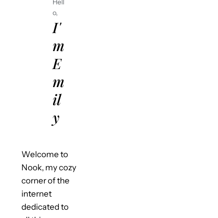
Hell
o,
I'
m
E
m
il
y
Welcome to
Nook, my cozy
corner of the
internet
dedicated to