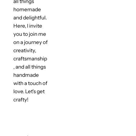
all things
homemade
and delightful.
Here, I invite
you to join me
on a journey of
creativity,
craftsmanship
, and all things
handmade
with a touch of
love. Let's get
crafty!