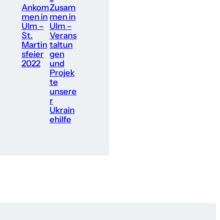
Ankom
Zusam
men in
men in
Ulm –
Ulm –
St.
Verans
Martin
taltun
sfeier
gen
2022
und
Projek
te
unsere
r
Ukrain
ehilfe