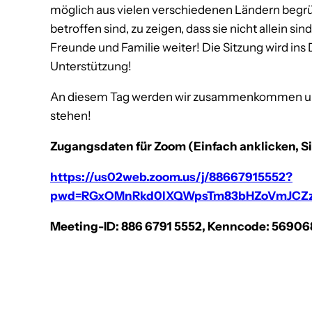
möglich aus vielen verschiedenen Ländern begrü
betroffen sind, zu zeigen, dass sie nicht allein si
Freunde und Familie weiter! Die Sitzung wird ins
Unterstützung!
An diesem Tag werden wir zusammenkommen und z
stehen!
Zugangsdaten für Zoom (Einfach anklicken, Si
https://us02web.zoom.us/j/88667915552?
pwd=RGxOMnRkd0lXQWpsTm83bHZoVmJCZ
Meeting-ID: 886 6791 5552, Kenncode: 56906