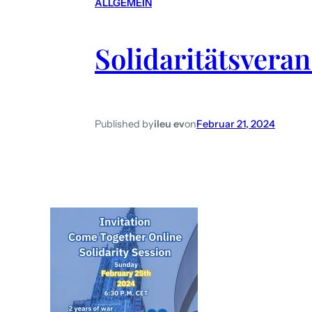
ALLGEMEIN
Solidaritätsvera
Published by
ileu ev
on
Februar 21, 2024