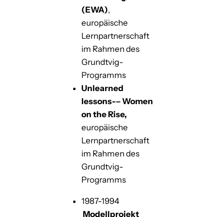
(EWA)
,
europäische
Lernpartnerschaft
im Rahmen des
Grundtvig-
Programms
Unlearned
lessons-– Women
on the Rise,
europäische
Lernpartnerschaft
im Rahmen des
Grundtvig-
Programms
1987-1994
Modellprojekt