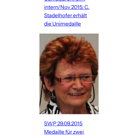
intern/Nov 2015: C.
Stadelhofer erhält
die Unimedaille
SWP 29.09.2015
Medaille für zwei