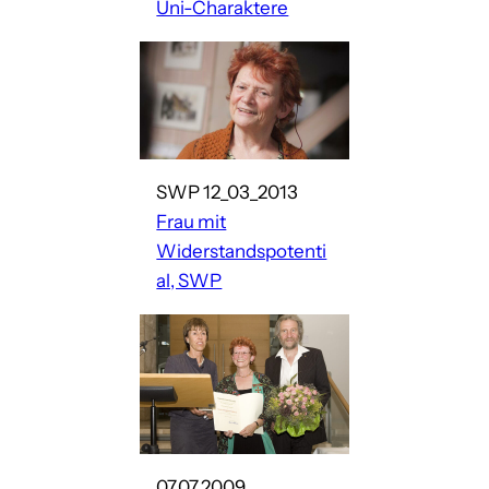
Uni-Charaktere
SWP 12_03_2013
Frau mit
Widerstandspotenti
al, SWP
07.07.2009