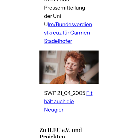
Pressemitteilung
der Uni
U
lm/Bundesverdien
stkreuz für Carmen
Stadelhofer
SWP 21_04_2005
Fit
hält auch die
Neugier
Zu ILEU e.V. und
Projekten